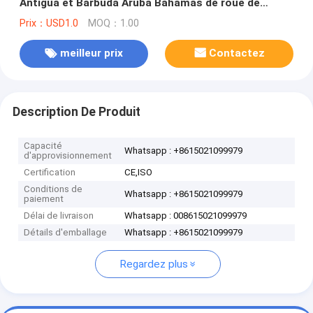
Antigua et Barbuda Aruba Bahamas de roue de
KOMATSU
Prix：USD1.0
MOQ：1.00
meilleur prix
Contactez
Description De Produit
Capacité
Whatsapp : +8615021099979
d'approvisionnement
Certification
CE,ISO
Conditions de
Whatsapp : +8615021099979
paiement
Délai de livraison
Whatsapp : 008615021099979
Détails d'emballage
Whatsapp : +8615021099979
Regardez plus