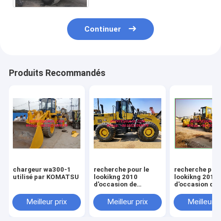
KOMATSU
Continuer
Produits Recommandés
chargeur wa300-1
recherche pour le
recherche pour
utilisé par KOMATSU
lookikng 2010
lookikng 2010
d'occasion de
d'occasion de
payloader de wa420-
payloader de 
3 KOMATSU pour le
3 KOMATSU po
Meilleur prix
Meilleur prix
Meilleur p
chargeur du Japon
chargeur du J