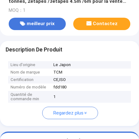
tonnes, 2étapes /3étapes 4.5m /6m pour la vente
d'étapes
MOQ：1
meilleur prix
Contactez
Description De Produit
Lieu d'origine
Le Japon
Nom de marque
TCM
Certification
CE,ISO
Numéro de modèle
fdd180
Quantité de
1
commande min
Regardez plus