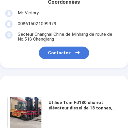
Coordonnées
Mr. Victory
008615021099979
Secteur Changhaï Chine de Minhang de route de
No.518 Chengjiang
Contactez
Utilisé Tcm Fd180 chariot
élévateur diesel de 18 tonnes,
2étapes /3étapes 4.5m /6m pour
la vente d'étapes