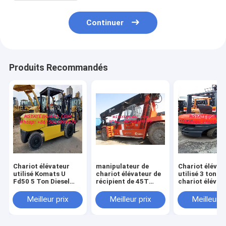
Continuer
Produits Recommandés
Chariot élévateur
manipulateur de
Chariot élévat
utilisé Komats U
chariot élévateur de
utilisé 3 tonne
Fd50 5 Ton Diesel
récipient de 45T
chariot élévat
Forklift avec la
Kalmar - empileur de
diesel du chari
bonne condition de
machines lourdes
élévateur Fd3
Meilleur prix
Meilleur prix
Meilleur p
travail
Toyota de pale
avec le décala
latéral