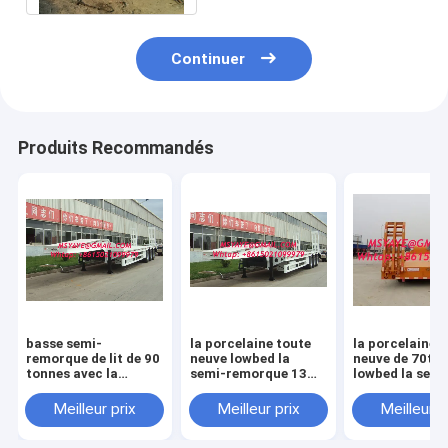
Continuer
Produits Recommandés
basse semi-
la porcelaine toute
la porcelaine 
remorque de lit de 90
neuve lowbed la
neuve de 70t 6
tonnes avec la
semi-remorque 13m
lowbed la semi
remorque
16m avec la
remorque 13m
d'excavatrice de 4
remorque
avec la remor
Meilleur prix
Meilleur prix
Meilleur p
axes. basse
d'excavatrice de 4
d'excavatrice 
porcelaine de
axes. remorque
axes. remorqu