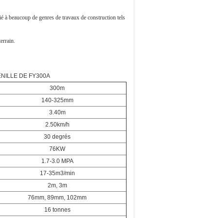
ié à beaucoup de genres de travaux de construction tels
errain.
NILLE DE FY300A
300m
140-325mm
3.40m
2.50km/h
30 degrés
76KW
1.7-3.0 MPA
17-35m3/min
2m, 3m
76mm, 89mm, 102mm
16 tonnes