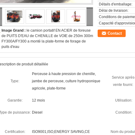
Détails d'emballage:
Délai de livraison:
Conditions de paieme
Capacité d'approvisi
Image Grand :
le camion portatif EN ACIER de foreuse
Contact
de PUITS D'EAU de CHENILLE de VOIE de 250m 300m
FY300A/FY300 a monté la plate-forme de forage de
puits d'eau
escription de produit détaillée
Perceuse à haute pression de chenille,
Service après
Type:
jambe de perceuse, culture hydroponique
vente fourni:
agricole, plate-forme
Garantie:
12 mois
Utilisation:
Type de puissance:
Diesel
Condition:
Certification:
ISO9001,ISO,ENERGY SAVING,CE
Nom du produi