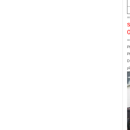
=
s
=
P
P
D
p