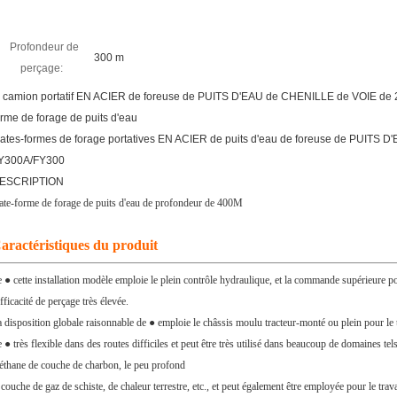
Profondeur de
300 m
perçage:
e camion portatif EN ACIER de foreuse de PUITS D'EAU de CHENILLE de VOIE de
orme de forage de puits d'eau
lates-formes de forage portatives EN ACIER de puits d'eau de foreuse de PUITS
Y300A/FY300
ESCRIPTION
ate-forme de forage de puits d'eau de profondeur de 400M
aractéristiques du produit
 ● cette installation modèle emploie le plein contrôle hydraulique, et la commande supérieure po
efficacité de perçage très élevée.
 disposition globale raisonnable de ● emploie le châssis moulu tracteur-monté ou plein pour le
 ● très flexible dans des routes difficiles et peut être très utilisé dans beaucoup de domaines te
thane de couche de charbon, le peu profond
 couche de gaz de schiste, de chaleur terrestre, etc., et peut également être employée pour le tra