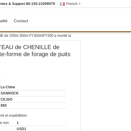
ntes & Support
86-150-21099979
French
alité
Contact
VOIE de 250m 300m FY300A/FY300 a monté la
 D'EAU de CHENILLE de
-forme de forage de puits
:
La Chine
SANROCK
CE,ISO
985
nt et expédition:
e min:
1
USD1