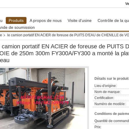
Ve
çu
Produits
A propos de nous
Visite d'usine
Contrôle de la qu
nde de soumission
ge
le camion portatif EN ACIER de foreuse de PUITS D'EAU de CHENILLE de 
e camion portatif EN ACIER de foreuse de PUITS
OIE de 250m 300m FY300A/FY300 a monté la plate
'eau
Détails sur le produit
Lieu d'origine:
Nom de marque:
Certification:
Numéro de modèle:
Conditions de paieme
Quantité de command
Prix: