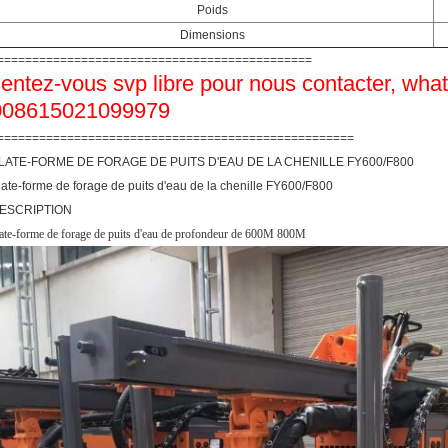
Poids
Dimensions
=============================================
entez-vous svp libre pour nous contacter, what
008615021099979
===================================================
LATE-FORME DE FORAGE DE PUITS D'EAU DE LA CHENILLE FY600/F800
late-forme de forage de puits d'eau de la chenille FY600/F800
ESCRIPTION
late-forme de forage de puits d'eau de profondeur de 600M 800M