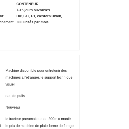
CONTENEUR
7-15 jours ouvrables
nt:
D/P, L/C, T/T, Western Union,
onnement:
300 unités par mois
Machine disponible pour entretenir des
-
machines à l'étranger, le support technique
visuel
eau de puits
Nouveau
le tracteur pneumatique de 200m a monté
t:
le prix de machine de plate-forme de forage