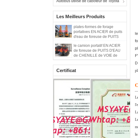
Autobus utilisé de caboteur de Toyota
Les Meilleurs Produits
plates-formes de forage
portatives EN ACIER de puits
l
d'eau de foreuse de PUITS
f
D'EAU de CHENILLE de VOIE
le camion portatif EN ACIER
de 300m FY300A/FY300
p
de foreuse de PUITS D'EAU
de CHENILLE de VOIE de
F
250m 300m FY300A/FY300 a
D
monté la plate-forme de forage
Certificat
de puits d'eau
pl
C
Le
l'
La
Le
mé
la