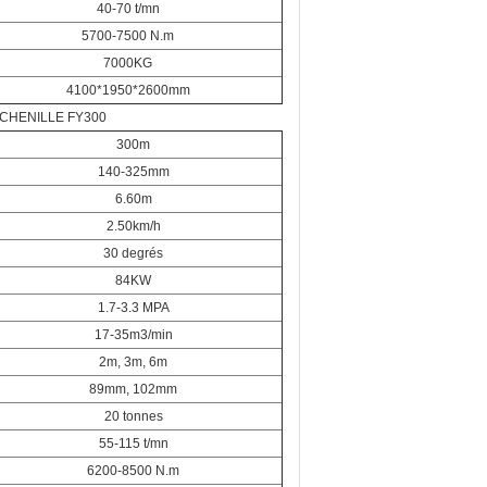
40-70 t/mn
5700-7500 N.m
7000KG
4100*1950*2600mm
 CHENILLE FY300
300m
140-325mm
6.60m
2.50km/h
30 degrés
84KW
1.7-3.3 MPA
17-35m3/min
2m, 3m, 6m
89mm, 102mm
20 tonnes
55-115 t/mn
6200-8500 N.m