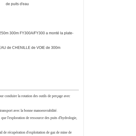
de puits d'eau
 250m 300m FY300A/FY300 a monté la plate-
 D'EAU de CHENILLE de VOIE de 300m
ur conduire la rotation des outils de perçage avec
 transport avec la bonne manoeuvrabilité.
ls que l'exploration de ressource des puits d'hydrologie,
vail de récupération d'exploitation de gaz de mine de