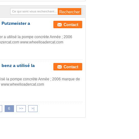
concret de camion de monticule de la
Chine
 Putzmeister a
Contact
 a utilisé la pompe concrète Année ; 2006
ozercat.com www.wheelloadercat.com
enz a utilisé la
Contact
lisé la pompe concrète Année ; 2006 marque de
m www.wheelloadercat.com
6
>>
>|