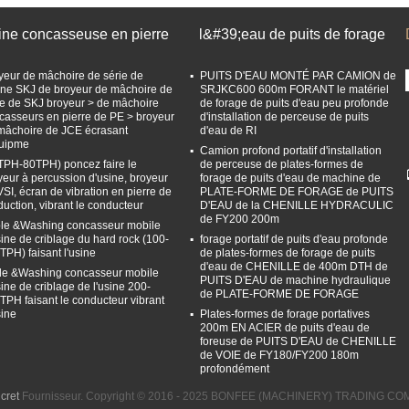
ine concasseuse en pierre
l&#39;eau de puits de forage
yeur de mâchoire de série de
PUITS D'EAU MONTÉ PAR CAMION de
sine SKJ de broyeur de mâchoire de
SRJKC600 600m FORANT le matériel
ie de SKJ broyeur > de mâchoire
de forage de puits d'eau peu profonde
casseurs en pierre de PE > broyeur
d'installation de perceuse de puits
mâchoire de JCE écrasant
d'eau de RI
quipme
Camion profond portatif d'installation
TPH-80TPH) poncez faire le
de perceuse de plates-formes de
yeur à percussion d'usine, broyeur
forage de puits d'eau de machine de
VSI, écran de vibration en pierre de
PLATE-FORME DE FORAGE de PUITS
duction, vibrant le conducteur
D'EAU de la CHENILLE HYDRACULIC
de FY200 200m
le &Washing concasseur mobile
sine de criblage du hard rock (100-
forage portatif de puits d'eau profonde
TPH) faisant l'usine
de plates-formes de forage de puits
d'eau de CHENILLE de 400m DTH de
le &Washing concasseur mobile
PUITS D'EAU de machine hydraulique
sine de criblage de l'usine 200-
de PLATE-FORME DE FORAGE
TPH faisant le conducteur vibrant
sine
Plates-formes de forage portatives
200m EN ACIER de puits d'eau de
foreuse de PUITS D'EAU de CHENILLE
de VOIE de FY180/FY200 180m
profondément
cret
Fournisseur. Copyright © 2016 - 2025 BONFEE (MACHINERY) TRADING COMP