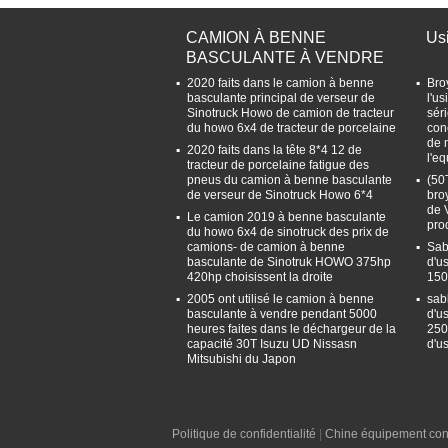
CAMION À BENNE
Us
BASCULANTE À VENDRE
2020 faits dans le camion à benne
Bro
basculante principal de verseur de
l'u
Sinotruck Howo de camion de tracteur
sér
du howo 6x4 de tracteur de porcelaine
con
de 
2020 faits dans la tête 8*4 12 de
l'e
tracteur de porcelaine fatigue des
pneus du camion à benne basculante
(50
de verseur de Sinotruck Howo 6*4
bro
de 
Le camion 2019 à benne basculante
pro
du howo 6x4 de sinotruck des prix de
camions- de camion à benne
Sab
basculante de Sinotruk HOWO 375hp
d'u
420hp choisissent la droite
150
2005 ont utilisé le camion à benne
sab
basculante à vendre pendant 5000
d'u
heures faites dans le déchargeur de la
250
capacité 30T Isuzu UD Nissasn
d'u
Mitsubishi du Japon
Politique de confidentialité
|
Chine équipement con