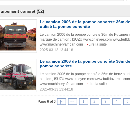
(52)
quipement concret
Le camion 2006 de la pompe concrète 36m de
utilisé la pompe concrète
Le camion 2006 de la pompe concrète 36m de Putzmeister
marque de camion ; ISUZU www.cnteyee.com www.bulld
www.machineryafrican.com
Lire la suite
2025-03-13 13:44:18
Le camion 2006 de la pompe concrète 36m de b
pompe concrète
Le camion 2006 de la pompe concrète 36m de benz a uti
camion ; ISUZU www.cnteyee.com www.bulldozercat.co
www.machineryafrican.com
Lire la suite
2025-03-13 13:44:18
Page 6 of 6
|<
<<
1
2
3
4
5