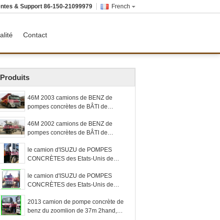
ntes & Support
86-150-21099979
French
alité
Contact
Produits
46M 2003 camions de BENZ de
pompes concrètes de BÂTI de
CAMION de POMPES CONCRÈTES
46M 2002 camions de BENZ de
d'unité centrale de la CE
pompes concrètes de BÂTI de
CAMION de POMPES CONCRÈTES
le camion d'ISUZU de POMPES
de la CE SCHWING
CONCRÈTES des Etats-Unis de
putzmeister de 37M 42M Camion-a
le camion d'ISUZU de POMPES
monté la pompe concrète
CONCRÈTES des Etats-Unis de
putzmeister de 37M 42M Camion-a
2013 camion de pompe concrète de
monté la pompe concrète
benz du zoomlion de 37m 2hand,
mélangeur concret d'Isuzu, mélangeur