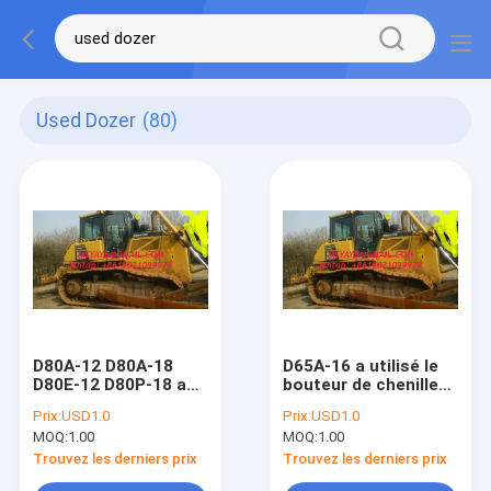
Used Dozer
(80)
D80A-12 D80A-18
D65A-16 a utilisé le
D80E-12 D80P-18 a
bouteur de chenille
utilisé le bouteur de
de bouteur de
Prix:
USD1.0
Prix:
USD1.0
chenille de bouteur
KOMATSU à vendre
MOQ:
1.00
MOQ:
1.00
de KOMATSU à
D65A-16 Japon
vendre
Trouvez les derniers prix
Trouvez les derniers prix