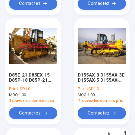
Contactez
Contactez
D85E-21 D85EX-15
D155AX-3 D155AX-3E
D85P-18 D85P-21
D155AX-5 D155AX-
D85P-21E D85P a
5E0 D155AX-5E1 a
Prix:
USD1.0
Prix:
USD1.0
utilisé le bouteur de
utilisé le bouteur de
MOQ:
1.00
MOQ:
1.00
chenille de bouteur
chenille de bouteur
de KOMATSU
de KOMATSU
Trouvez les derniers prix
Trouvez les derniers prix
Contactez
Contactez