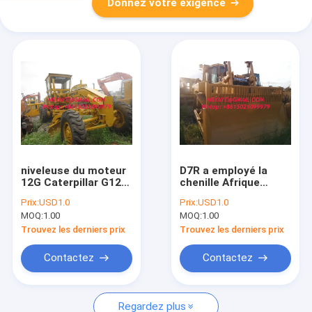
Donnez votre exigence
niveleuse du moteur
D7R a employé la
12G Caterpillar G12
chenille Afrique
en Belgique 2010
Guinée-Bissau
Prix:
USD1.0
Prix:
USD1.0
niveleuses à vendre
Bissau Gabon
MOQ:
1.00
MOQ:
1.00
dans la couleur de
Libreville Ghana
jaune du Dubaï
Accra z de bouteur
Trouvez les derniers prix
Trouvez les derniers prix
Contactez
Contactez
Regardez plus